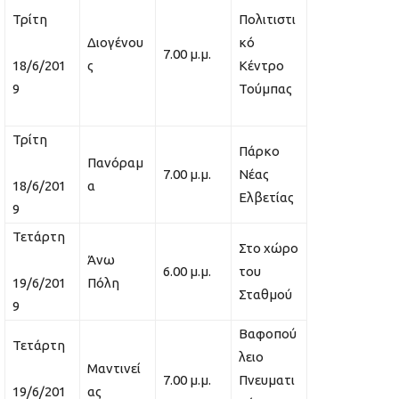
Τρίτη
Πολιτιστι
Διογένου
κό
7.00 μ.μ.
18/6/201
ς
Κέντρο
9
Τούμπας
Τρίτη
Πάρκο
Πανόραμ
7.00 μ.μ.
Νέας
18/6/201
α
Ελβετίας
9
Τετάρτη
Στο χώρο
Άνω
6.00 μ.μ.
του
19/6/201
Πόλη
Σταθμού
9
Βαφοπού
Τετάρτη
λειο
Μαντινεί
7.00 μ.μ.
Πνευματι
19/6/201
ας