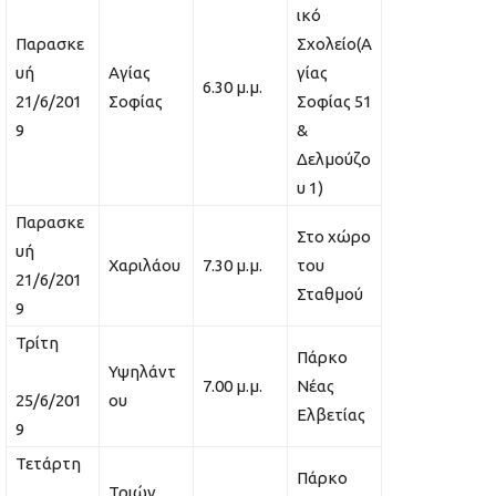
ικό
Παρασκε
Σχολείο(Α
υή
Αγίας
γίας
6.30 μ.μ.
21/6/201
Σοφίας
Σοφίας 51
9
&
Δελμούζο
υ 1)
Παρασκε
Στο χώρο
υή
Χαριλάου
7.30 μ.μ.
του
21/6/201
Σταθμού
9
Τρίτη
Πάρκο
Υψηλάντ
7.00 μ.μ.
Νέας
25/6/201
ου
Ελβετίας
9
Τετάρτη
Πάρκο
Τριών