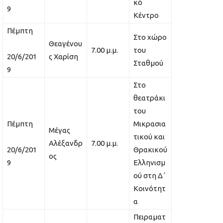
κό
9
Κέντρο
Πέμπτη
Στο χώρο
Θεαγένου
7.00 μ.μ.
του
20/6/201
ς Χαρίση
Σταθμού
9
Στο
θεατράκι
του
Πέμπτη
Μικρασια
Μέγας
τικού και
Αλέξανδρ
7.00 μ.μ.
20/6/201
Θρακικού
ος
9
Ελληνισμ
ού στη Δ΄
Κοινότητ
α
Πειραματ