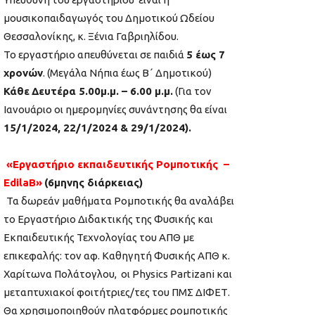
μουσικοπαιδαγωγός του Δημοτικού Ωδείου
Θεσσαλονίκης, κ. Ξένια Γαβριηλίδου.
Το εργαστήριο απευθύνεται σε παιδιά
5 έως 7
χρονών
. (Μεγάλα Νήπια έως Β΄ Δημοτικού)
Κάθε
Δευτέρα 5.00μ.μ. – 6.00 μ.μ.
(Για τον
Ιανουάριο οι ημερομηνίες συνάντησης θα είναι
15/1/2024, 22/1/2024 & 29/1/2024).
«Εργαστήριo
εκπαιδευτικής Ρομποτικής –
EdilaB»
(6μηνης διάρκειας)
Τα δωρεάν μαθήματα Ρομποτικής θα αναλάβει
το Εργαστήριο Διδακτικής της Φυσικής και
Εκπαιδευτικής Τεχνολογίας του ΑΠΘ με
επικεφαλής: τον αφ. Καθηγητή Φυσικής ΑΠΘ κ.
Χαρίτωνα Πολάτογλου, οι Physics Partizani και
μεταπτυχιακοί φοιτήτριες/τες του ΠΜΣ ΔΙΦΕΤ.
Θα χρησιμοποιηθούν πλατφόρμες ρομποτικής