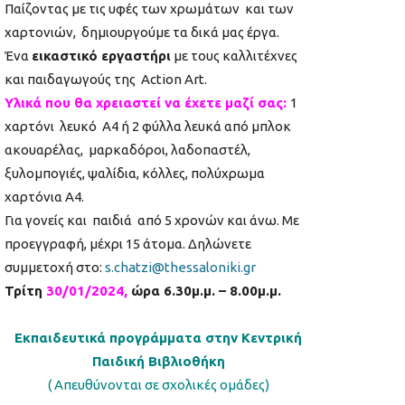
Παίζοντας με τις υφές των χρωμάτων και των
χαρτονιών, δημιουργούμε τα δικά μας έργα.
Ένα
εικαστικό εργαστήρι
με τους καλλιτέχνες
και παιδαγωγούς της Αction Art.
Υλικά που θα χρειαστεί να έχετε μαζί σας:
1
χαρτόνι λευκό Α4 ή 2 φύλλα λευκά από μπλοκ
ακουαρέλας, μαρκαδόροι, λαδοπαστέλ,
ξυλομπογιές, ψαλίδια, κόλλες, πολύχρωμα
χαρτόνια Α4.
Για γονείς και παιδιά από 5 χρονών και άνω. Με
προεγγραφή, μέχρι 15 άτομα. Δηλώνετε
συμμετοχή στο:
s.chatzi@thessaloniki.gr
Τρίτη
30/01/2024,
ώρα 6.30μ.μ. – 8.00μ.μ.
Εκπαιδευτικά προγράμματα στην Κεντρική
Παιδική Βιβλιοθήκη
( Απευθύνονται σε σχολικές ομάδες)