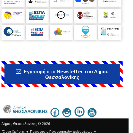
Εγγραφή στο Newsletter του Δήμου
Θεσσαλονίκης
Δήμος Θεσσαλονίκης © 2026
Όροι Χρήσης
Προστασία Προσωπικών Δεδομένων