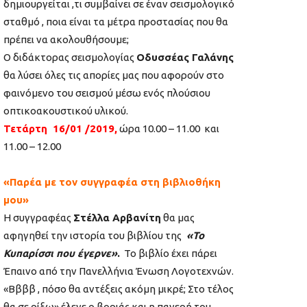
δημιουργείται ,τι συμβαίνει σε έναν σεισμολογικό
σταθμό , ποια είναι τα μέτρα προστασίας που θα
πρέπει να ακολουθήσουμε;
Ο διδάκτορας σεισμολογίας
Οδυσσέας Γαλάνης
θα λύσει όλες τις απορίες μας που αφορούν στο
φαινόμενο του σεισμού μέσω ενός πλούσιου
οπτικοακουστικού υλικού.
Τετάρτη 16/01 /2019,
ώρα 10.00 – 11.00 και
11.00 – 12.00
«
Παρέα με τον συγγραφέα στη βιβλιοθήκη
μου»
Η συγγραφέας
Στέλλα Αρβανίτη
θα μας
αφηγηθεί την ιστορία του βιβλίου της
«Το
Κυπαρίσσι που έγερνε»
.
Το βιβλίο έχει πάρει
Έπαινο από την Πανελλήνια Ένωση Λογοτεχνών.
«Ββββ , πόσο θα αντέξεις ακόμη μικρέ; Στο τέλος
θα σε ρίξω» έλεγε ο βοριάς και η παγερή του