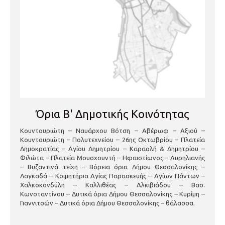
Αιρετό Μέλος
Καρρά Αναστασία
Αιρετό Μέλος
Κυπαρισιάδου – Κουκούδη Ελένη
Λαϊκό Μέλος
Τσολάκης Χαράλαμπος
Λαϊκό Μέλος
Τζελέπη – Ζγουρίδου Ζωή
Επιτροπή Κοινωνικής Πολιτικής, Αλληλεγγύης &
Πρόνοιας
Όρια Β' Δημοτικής Κοινότητας
Συντονιστής
Λαζούλας Λάζαρος
Αιρετό Μέλος
Λάτσιου Μαρία
Κουντουριώτη – Ναυάρχου Βότση – Αβέρωφ – Αξιού –
Κουντουριώτη – Πολυτεχνείου – 26ης Οκτωβρίου – Πλατεία
Αιρετό Μέλος
Κυπαρισιάδου – Κουκούδη Ελένη
Δημοκρατίας – Αγίου Δημητρίου – Καραολή & Δημητρίου –
Φιλώτα – Πλατεία Μουσχουντή – Ηφαιστίωνος – Αυρηλιανής
Λαϊκό Μέλος
Νικολαΐδης Χαράλαμπος
– Βυζαντινά τείχη – Βόρεια όρια Δήμου Θεσσαλονίκης –
Λαϊκό Μέλος
Τζακοπούλου Θάλεια
Λαγκαδά – Κοιμητήρια Αγίας Παρασκευής – Αγίων Πάντων –
Χαλκοκονδύλη – Καλλιθέας – Αλκιβιάδου – Βασ.
Κωνσταντίνου – Δυτικά όρια Δήμου Θεσσαλονίκης – Κυρίμη –
Γιαννιτσών – Δυτικά όρια Δήμου Θεσσαλονίκης – θάλασσα.