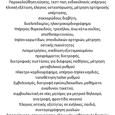
Παρακολούθηση κύησης, τεστ παπ, ενδοκολπικός υπέρηχος
Κλινική εξέταση, έλεγχος οστεοπόρωσης, μέτρηση αρτηριακής
υπέρτασης,
σακχαρώδους διαβήτη,
δυσλιπιδαιμίας, ηλεκτροκαρδιογράφημα
Υπέρηχος θυρεοειδούς, τραχήλου, άνω κάτω κοιλίας,
οπισθοπεριτοναίου,
triplex καρωτίδων, σπονδυλικών αρτηριών, μέτρηση
οστικής πυκνότητας
Λιπομετρήσεις, σχεδίαση εξατομικευμένου
προγράμματος διατροφής,
διατροφικές συστάσεις για διάφορες παθήσεις, μέτρηση
μεταβολικού ρυθμού
Ηλεκτρο-καρδιογράφηµα, υπέρηχο-triplex καρδιάς,
τοποθέτηση holter ρυθμού
Εμβολιασμός, διατροφή εγκύου/λεχωίδων, μαθήματα
ανώδυνου τοκετού,
συμβουλευτική σε νέες μητέρες για μητρικό θηλασμό,
ανατροφή, φροντίδα νεογνού
Έλεγχος οπτικής οξύτητας σε ενήλικες, παιδιά,
συνταγογράφηση γυαλιών