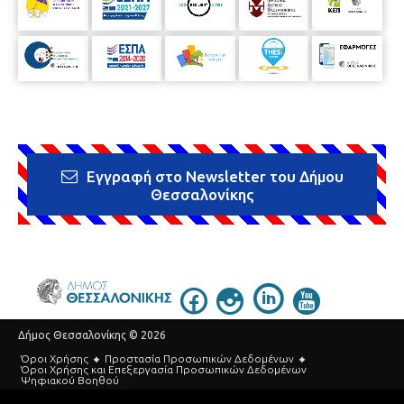
Εγγραφή στο Newsletter του Δήμου
Θεσσαλονίκης
Δήμος Θεσσαλονίκης © 2026
Όροι Χρήσης
Προστασία Προσωπικών Δεδομένων
Όροι Xρήσης και Eπεξεργασία Προσωπικών Δεδομένων
Ψηφιακού Βοηθού