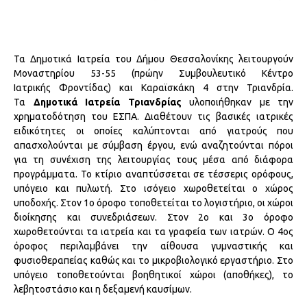
Τα Δημοτικά Ιατρεία του Δήμου Θεσσαλονίκης
λειτουργούν
Μοναστηρίου 53-55 (πρώην Συµβουλευτικό Κέντρο
Ιατρικής Φροντίδας) και Καραϊσκάκη 4 στην Τριανδρία.
Τα
Δημοτικά Ιατρεία
Τριανδρίας
υλοποιήθηκαν με την
χρηματοδότηση του ΕΣΠΑ. Διαθέτουν τις βασικές ιατρικές
ειδικότητες οι οποίες καλύπτονται από γιατρούς που
απασχολούνται με σύμβαση έργου, ενώ αναζητούνται πόροι
για τη συνέχιση της λειτουργίας τους μέσα από διάφορα
προγράμματα. Το κτίριο αναπτύσσεται σε τέσσερις ορόφους,
υπόγειο και πυλωτή. Στο ισόγειο χωροθετείται ο χώρος
υποδοχής. Στον 1ο όροφο τοποθετείται το λογιστήριο, οι χώροι
διοίκησης και συνεδριάσεων. Στον 2ο και 3ο όροφο
χωροθετούνται τα ιατρεία και τα γραφεία των ιατρών. Ο 4ος
όροφος περιλαμβάνει την αίθουσα γυμναστικής και
φυσιοθεραπείας καθώς και το μικροβιολογικό εργαστήριο. Στο
υπόγειο τοποθετούνται βοηθητικοί χώροι (αποθήκες), το
λεβητοστάσιο και η δεξαμενή καυσίμων.