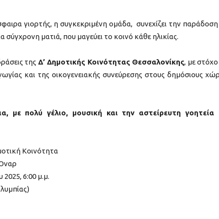
φαιρα γιορτής, η συγκεκριμένη ομάδα, συνεχίζει την παράδοση
α σύγχρονη ματιά, που μαγεύει το κοινό κάθε ηλικίας.
δράσεις της
Δ’ Δημοτικής Κοινότητας Θεσσαλονίκης
, με στόχο
γωγίας και της οικογενειακής συνεύρεσης στους δημόσιους χώ
α, με πολύ γέλιο, μουσική και την αστείρευτη γοητεία
μοτική Κοινότητα
 Όναρ
025, 6:00 μ.μ.
Ολυμπίας)