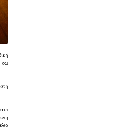
δική
 και
, στη
τεια
θανη
έλιο