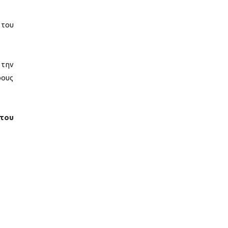
 του
 την
ρους
 του