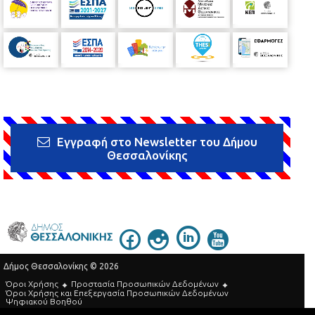
Εγγραφή στο Newsletter του Δήμου
Θεσσαλονίκης
Δήμος Θεσσαλονίκης © 2026
Όροι Χρήσης
Προστασία Προσωπικών Δεδομένων
Όροι Xρήσης και Eπεξεργασία Προσωπικών Δεδομένων
Ψηφιακού Βοηθού