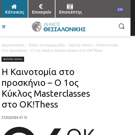
Κάτοικος
Επιχειρείν
Επισκέπτης
Δημοσιεύσεις
Θέλω να ενημερωθώ
Δελτία τύπου
Η Καινοτομία
στο προσκήνιο - O 1ος Κύκλος Masterclasses στο OK!Thess
Δελτία τύπου
Η Καινοτομία στο
προσκήνιο – O 1ος
Κύκλος Masterclasses
στο OK!Thess
27/03/2026 07:51