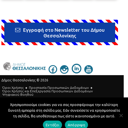
Εγγραφή στο Newsletter του Δήμου
Θεσσαλονίκης
Δήμος Θεσσαλονίκης © 2026
Όροι Χρήσης
Προστασία Προσωπικών Δεδομένων
Όροι Xρήσης και Eπεξεργασία Προσωπικών Δεδομένων
Ψηφιακού Βοηθού
Τηλεφωνικός Κατάλογος
Χρησιμοποιούμε cookies για να σας προσφέρουμε την καλύτερη
δυνατή εμπειρία στη σελίδα μας. Εάν συνεχίσετε να χρησιμοποιείτε
Developed by
MyCompany Projects
τη σελίδα, θα υποθέσουμε πως είστε ικανοποιημένοι με αυτό.
Εντάξει
Απόρριψη