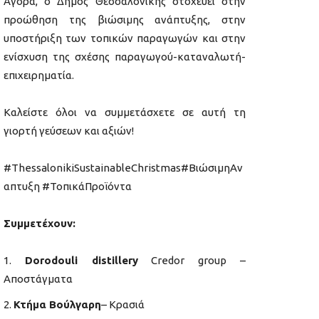
Αγορά, ο Δήμος Θεσσαλονίκης στοχεύει στην
προώθηση της βιώσιμης ανάπτυξης, στην
υποστήριξη των τοπικών παραγωγών και στην
ενίσχυση της σχέσης παραγωγού-καταναλωτή-
επιχειρηματία.
Καλείστε όλοι να συμμετάσχετε σε αυτή τη
γιορτή γεύσεων και αξιών!
#ThessalonikiSustainableChristmas#ΒιώσιμηΑν
απτυξη #ΤοπικάΠροϊόντα
Συμμετέχουν:
Dorodouli distillery
Credor group –
Αποστάγματα
Κτήμα Βούλγαρη
– Κρασιά