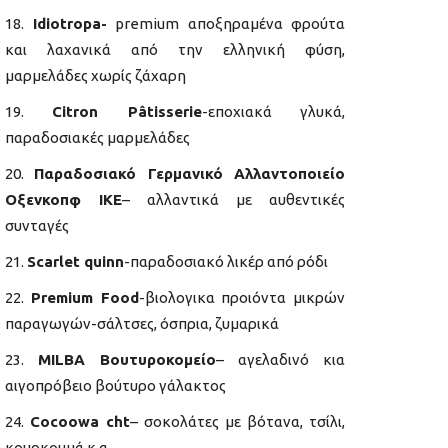
Idiotropa-
premium αποξηραμένα φρούτα
και λαχανικά από την ελληνική φύση,
μαρμελάδες χωρίς ζάχαρη
Citron Pâtisserie
-εποχιακά γλυκά,
παραδοσιακές μαρμελάδες
Παραδοσιακό Γερμανικό Αλλαντοποιείο
Οξενκοπφ ΙΚΕ
– αλλαντικά με αυθεντικές
συνταγές
Scarlet quinn
-παραδοσιακό λικέρ από ρόδι
Premium Food
-βιολογικα προιόντα μικρών
παραγωγών-σάλτσες, όσπρια, ζυμαρικά
MILBA Βουτυροκομείο
– αγελαδινό κια
αιγοπρόβειο βούτυρο γάλακτος
Cocoowa cht
– σοκολάτες με βότανα, τσίλι,
κουρκουμά κ.α.