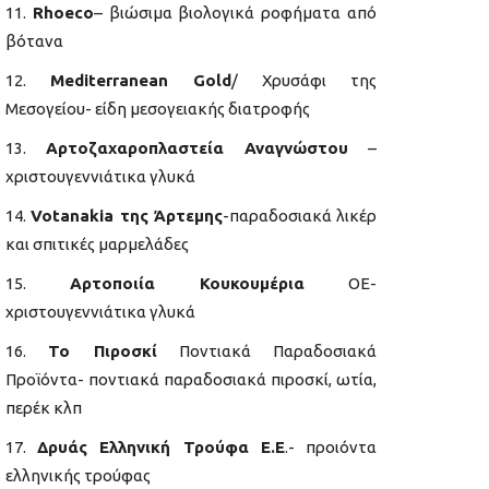
Rhoeco
– βιώσιμα βιολογικά ροφήματα από
βότανα
Mediterranean Gold
/ Χρυσάφι της
Μεσογείου- είδη μεσογειακής διατροφής
Αρτοζαχαροπλαστεία Αναγνώστου
–
χριστουγεννιάτικα γλυκά
Votanakia της Άρτεμης
-παραδοσιακά λικέρ
και σπιτικές μαρμελάδες
Αρτοποιία Κουκουμέρια
ΟΕ-
χριστουγεννιάτικα γλυκά
Το Πιροσκί
Ποντιακά Παραδοσιακά
Προϊόντα- ποντιακά παραδοσιακά πιροσκί, ωτία,
περέκ κλπ
Δρυάς Ελληνική Τρούφα Ε.Ε
.- προιόντα
ελληνικής τρούφας