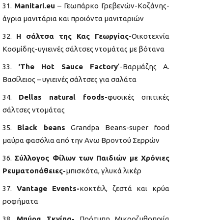
Manitari.eu
– Γεωπάρκο Γρεβενών-Κοζάνης-
άγρια μανιτάρια και προιόντα μανιταριών
Η σάλτσα της Κας Γεωργίας
-Οικοτεχνία
Κοσμίδης-υγιεινές σάλτσες ντομάτας με βότανα
‘The Hot Sauce Factory
‘-Βαρμάζης Α.
Βασίλειος – υγιεινές σάλτσες για σαλάτα
Dellas natural foods
-φυσικές σπιτικές
σάλτσες ντομάτας
Black beans
Grandpa Beans-super food
μαύρα φασόλια από την Ανω Βροντού Σερρών
Σύλλογος Φίλων των Παιδιών με Χρόνιες
Ρευματοπάθειες-
μπισκότα, γλυκά λικέρ
Vantage Events-
κοκτέιλ, ζεστά και κρύα
ροφήματα
Μπύρα Σκνίπα-
Πρότυπη Μικροζυθοποιία