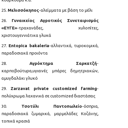
Μελισσόκηπος
-αλείμματα με βάση το μέλι
Γυναικείος Αγροτικός Συνεταιρισμός
«ΕΥΓΕ»
-τραχανάδες, χυλοπίτες,
χριστουγεννιάτικα γλυκά
Entopica bakaleria
-αλλαντικά, τυροκομικά,
παραδοσιακά προιόντα
Αγρόκτημα Σαρκατζή
-
καρποβούτυρα,υγιεινές μπάρες δημητριακών,
αμυγδαλάκι γλυκό
Zarzavat private customized farming
-
πολύχρωμα λαχανικά σε customized διαστάσεις
Τσοτύλι Παντοπωλείο
-όσπρια,
παραδοσιακά ζυμαρικά, μαρμελάδες Κοζάνης,
τοπικά κρασιά