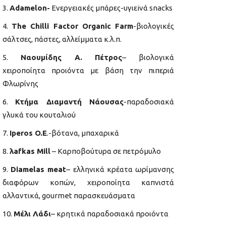
Adamelon-
Ενεργειακές μπάρες-υγιεiνά snacks
The Chilli Factor Organic Farm
-βιολογικές
σάλτσες, πάστες, αλλείμματα κ.λ.π.
Ναουμίδης Α. Πέτρος
– βιολογικά
χειροποίητα προιόντα με βάση την πιπεριά
Φλωρίνης
Κτήμα Διαμαντή Νάουσας
-παραδοσιακά
γλυκά του κουταλιού
Iperos O.E
.-βότανα, μπαχαρικά
λafkas Mill
– Καρποβούτυρα σε πετρόμυλο
Diamelas meat
– ελληνικά κρέατα ωρίμανσης
διαφόρων κοπών, χειροποίητα καπνιστά
αλλαντικά, gourmet παρασκευάσματα
Μέλι Λάδι
– κρητικά παραδοσιακά προιόντα