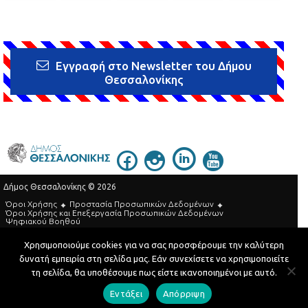
Εγγραφή στο Newsletter του Δήμου
Θεσσαλονίκης
Δήμος Θεσσαλονίκης © 2026
Όροι Χρήσης
Προστασία Προσωπικών Δεδομένων
Όροι Xρήσης και Eπεξεργασία Προσωπικών Δεδομένων
Ψηφιακού Βοηθού
Τηλεφωνικός Κατάλογος
Χρησιμοποιούμε cookies για να σας προσφέρουμε την καλύτερη
δυνατή εμπειρία στη σελίδα μας. Εάν συνεχίσετε να χρησιμοποιείτε
Developed by
MyCompany Projects
τη σελίδα, θα υποθέσουμε πως είστε ικανοποιημένοι με αυτό.
Εντάξει
Απόρριψη