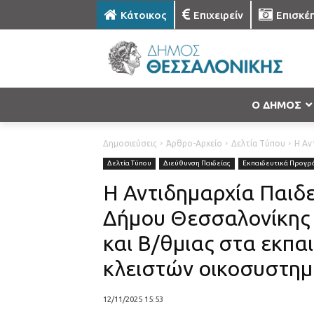
Κάτοικος
Επιχειρείν
Επισκέ
Ο ΔΗΜΟΣ
Δημοσιεύσεις
Άρθρο-Αρχείο
Δελτία Τύπου
Η Αν
Δελτία Τύπου
Διεύθυνση Παιδείας
Εκπαιδευτικά Προγρ
Η Αντιδημαρχία Παιδε
Δήμου Θεσσαλονίκης κ
και Β/θμιας στα εκπα
κλειστών οικοσυστημ
12/11/2025 15:53