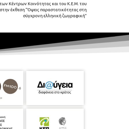
ων Κέντρων Κοινότητας και του Κ.Ε.Μ. του
στην έκθεση “Όψεις παραστατικότητας στη
σύγχρονη ελληνική ζωγραφική”