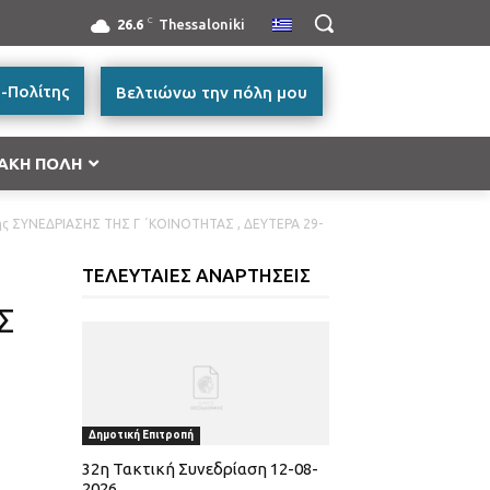
C
26.6
Thessaloniki
-Πολίτης
Βελτιώνω την πόλη μου
ΑΚΗ ΠΟΛΗ
 ΣΥΝΕΔΡΙΑΣΗΣ ΤΗΣ Γ ΄ΚΟΙΝΟΤΗΤΑΣ , ΔΕΥΤΕΡΑ 29-
ή Μακεδονία 2014-2020”
ΤΕΛΕΥΤΑΙΕΣ ΑΝΑΡΤΗΣΕΙΣ
ές Μεταφορών, Περιβάλλον και Αειφόρος
Σ
ικής και Βασικής Υλικής Συνδρομής – ΤΕΒΑ 2014-
.
ατικότητα & Καινοτομία (ΕΠΑνΕΚ)»
ας
Δημοτική Επιτροπή
32η Τακτική Συνεδρίαση 12-08-
2026