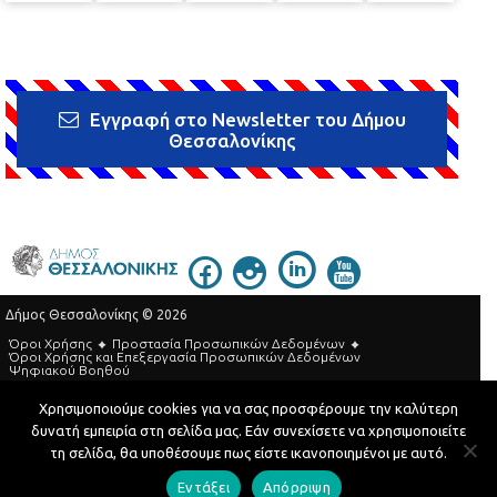
Εγγραφή στο Newsletter του Δήμου
Θεσσαλονίκης
Δήμος Θεσσαλονίκης © 2026
Όροι Χρήσης
Προστασία Προσωπικών Δεδομένων
Όροι Xρήσης και Eπεξεργασία Προσωπικών Δεδομένων
Ψηφιακού Βοηθού
Τηλεφωνικός Κατάλογος
Χρησιμοποιούμε cookies για να σας προσφέρουμε την καλύτερη
δυνατή εμπειρία στη σελίδα μας. Εάν συνεχίσετε να χρησιμοποιείτε
Developed by
MyCompany Projects
τη σελίδα, θα υποθέσουμε πως είστε ικανοποιημένοι με αυτό.
Εντάξει
Απόρριψη