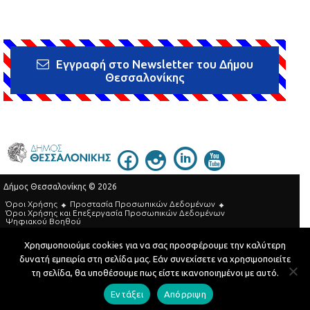
Εγγραφή στο Newsletter του Δήμου
Θεσσαλονίκης
Δήμος Θεσσαλονίκης © 2026
Όροι Χρήσης
Προστασία Προσωπικών Δεδομένων
Όροι Xρήσης και Eπεξεργασία Προσωπικών Δεδομένων
Ψηφιακού Βοηθού
Τηλεφωνικός Κατάλογος
Χρησιμοποιούμε cookies για να σας προσφέρουμε την καλύτερη
δυνατή εμπειρία στη σελίδα μας. Εάν συνεχίσετε να χρησιμοποιείτε
Developed by
MyCompany Projects
τη σελίδα, θα υποθέσουμε πως είστε ικανοποιημένοι με αυτό.
Εντάξει
Απόρριψη