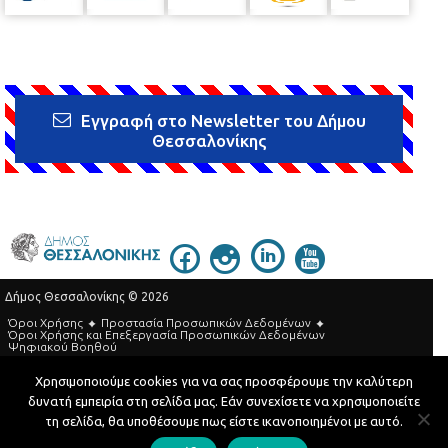
Εγγραφή στο Newsletter του Δήμου
Θεσσαλονίκης
Δήμος Θεσσαλονίκης © 2026
Όροι Χρήσης
Προστασία Προσωπικών Δεδομένων
Όροι Xρήσης και Eπεξεργασία Προσωπικών Δεδομένων
Ψηφιακού Βοηθού
Τηλεφωνικός Κατάλογος
Χρησιμοποιούμε cookies για να σας προσφέρουμε την καλύτερη
δυνατή εμπειρία στη σελίδα μας. Εάν συνεχίσετε να χρησιμοποιείτε
Developed by
MyCompany Projects
τη σελίδα, θα υποθέσουμε πως είστε ικανοποιημένοι με αυτό.