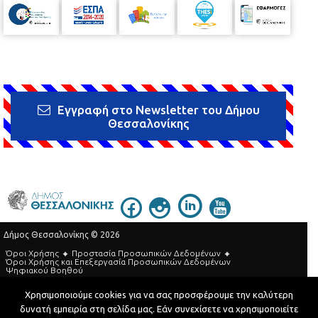
Εγγραφή στο Newsletter του Δήμου
Θεσσαλονίκης
Δήμος Θεσσαλονίκης © 2026
Όροι Χρήσης
Προστασία Προσωπικών Δεδομένων
Όροι Xρήσης και Eπεξεργασία Προσωπικών Δεδομένων
Ψηφιακού Βοηθού
Τηλεφωνικός Κατάλογος
Χρησιμοποιούμε cookies για να σας προσφέρουμε την καλύτερη
δυνατή εμπειρία στη σελίδα μας. Εάν συνεχίσετε να χρησιμοποιείτε
Developed by
MyCompany Projects