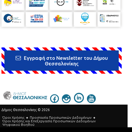
Εγγραφή στο Newsletter του Δήμου
Θεσσαλονίκης
Δήμος Θεσσαλονίκης © 2026
Όροι Χρήσης
Προστασία Προσωπικών Δεδομένων
Όροι Xρήσης και Eπεξεργασία Προσωπικών Δεδομένων
Ψηφιακού Βοηθού