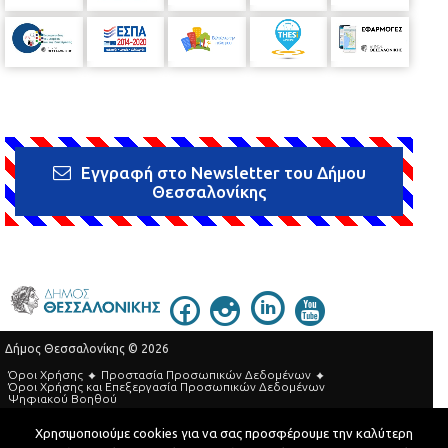
Εγγραφή στο Newsletter του Δήμου
Θεσσαλονίκης
Δήμος Θεσσαλονίκης © 2026
Όροι Χρήσης
Προστασία Προσωπικών Δεδομένων
Όροι Xρήσης και Eπεξεργασία Προσωπικών Δεδομένων
Ψηφιακού Βοηθού
Τηλεφωνικός Κατάλογος
Χρησιμοποιούμε cookies για να σας προσφέρουμε την καλύτερη