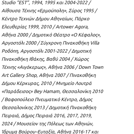
Studio “EST”, 1994, 1995
και
2004-2022 /
Αίθουσα
Τέχνης
«
Ερμούπολη
»,
Σύρος
1995 /
Κέντρο
Τεχνών
Δήμου
Αθηναίων
,
Πάρκο
Ελευθερίας
1999, 2010 / Artower Agora,
Αθήνα
2000 /
Δημοτικό
Θέατρο
«
Ο
Κέφαλος
»,
Αργοστόλι
2000 /
Σύγχρονη
Πινακοθήκη
Villa
Ροδόπη
,
Αργοστόλι
2001-2022 /
Δημοτική
Πινακοθήκη
Ιθάκης
,
Βαθύ
2004 /
Χώρος
Τέχνης
«
Αιγόκερως
»,
Αθήνα
2006 / Down Town
Art Gallery Shop,
Αθήνα
2007 /
Πινακοθήκη
Δήμου
Κέρκυρας
, 2010 /
Μνημείο
Λουτρά
«
Παράδεισος
» Bey Hamam,
Θεσσαλονίκη
2010
/
Βαφοπούλειο
Πνευματικό
Κέντρο
,
Δήμος
Θεσσαλονίκης
2013 /
Δημοτική
Πινακοθήκη
Πειραιά
,
Δήμος
Πειραιά
2016, 2017, 2019,
2024 /
Μουσείον
της
Πόλεως
των
Αθηνών
,
Ίδρυμα
Βούρου
–
Ευταξία
,
Αθήνα
2016-17
και