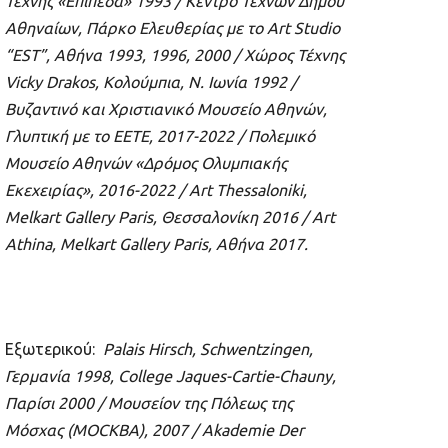
Τέχνης
«
Επίπεδα
» 1993 /
Κέντρο
Τεχνών
Δήμου
Αθηναίων
,
Πάρκο
Ελευθερίας
με
το
Art Studio
“EST”,
Αθήνα
1993, 1996, 2000 /
Χώρος
Τέχνης
Vicky Drakos,
Κολούμπια
,
Ν
.
Ιωνία
1992 /
Βυζαντινό
και
Χριστιανικό
Μουσείο
Αθηνών
,
Γλυπτική
με
το
ΕΕΤΕ
, 2017-2022 /
Πολεμικό
Μουσείο
Αθηνών
«
Δρόμος
Ολυμπιακής
Εκεχειρίας
», 2016-2022 / Art Thessaloniki,
Melkart Gallery Paris,
Θεσσαλονίκη
2016 / Art
Athina, Melkart Gallery Paris,
Αθήνα
2017.
Εξωτερικού:
Palais Hirsch, Schwentzingen,
Γερμανία
1998, College Jaques-Cartie-Chauny,
Παρίσι
2000 /
Μουσείον
της
Πόλεως
της
Μόσχας
(MOCKBA), 2007 / Akademie Der