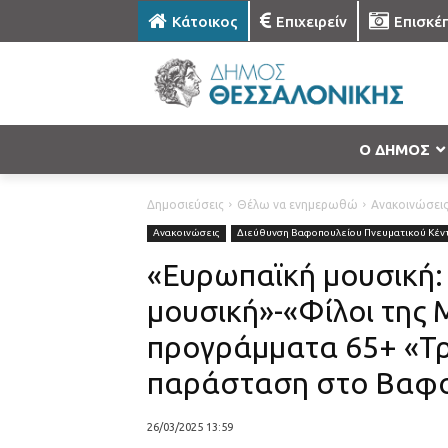
Κάτοικος
Επιχειρείν
Επισκέ
Ο ΔΗΜΟΣ
Δημοσιεύσεις
Θέλω να ενημερωθώ
Ανακοινώσει
Ανακοινώσεις
Διεύθυνση Βαφοπουλείου Πνευματικού Κέν
«Ευρωπαϊκή μουσική:
μουσική»-«Φίλοι της 
προγράμματα 65+ «Τρ
παράσταση στο Βαφο
26/03/2025 13:59