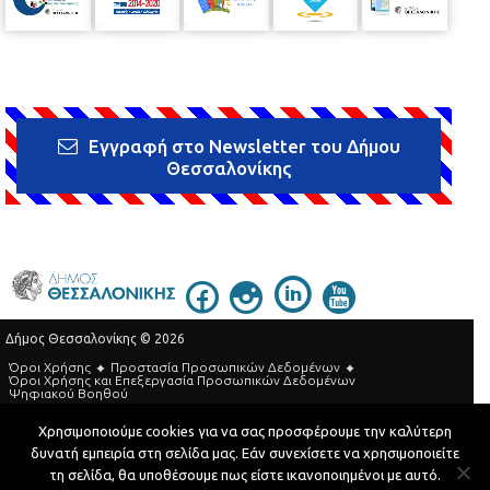
Εγγραφή στο Newsletter του Δήμου
Θεσσαλονίκης
Δήμος Θεσσαλονίκης © 2026
Όροι Χρήσης
Προστασία Προσωπικών Δεδομένων
Όροι Xρήσης και Eπεξεργασία Προσωπικών Δεδομένων
Ψηφιακού Βοηθού
Τηλεφωνικός Κατάλογος
Χρησιμοποιούμε cookies για να σας προσφέρουμε την καλύτερη
δυνατή εμπειρία στη σελίδα μας. Εάν συνεχίσετε να χρησιμοποιείτε
Developed by
MyCompany Projects
τη σελίδα, θα υποθέσουμε πως είστε ικανοποιημένοι με αυτό.