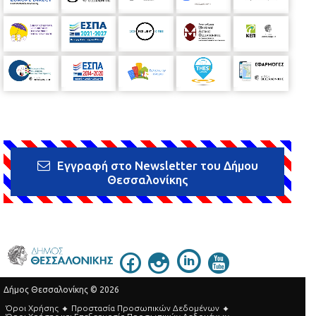
Εγγραφή στο Newsletter του Δήμου
Θεσσαλονίκης
Δήμος Θεσσαλονίκης © 2026
Όροι Χρήσης
Προστασία Προσωπικών Δεδομένων