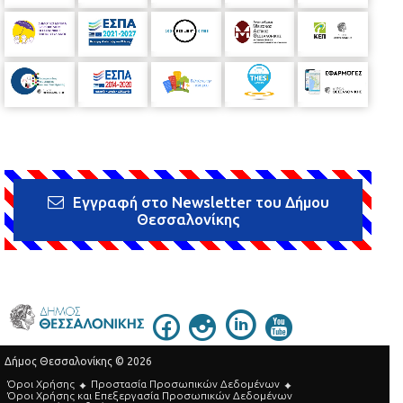
Εγγραφή στο Newsletter του Δήμου
Θεσσαλονίκης
Δήμος Θεσσαλονίκης © 2026
Όροι Χρήσης
Προστασία Προσωπικών Δεδομένων
Όροι Xρήσης και Eπεξεργασία Προσωπικών Δεδομένων