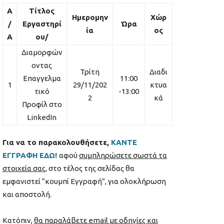
Α
Τίτλος
Ημερομην
Χώρ
/
Εργαστηρί
Ώρα
ία
ος
Α
ου/
Διαμορφών
οντας
Τρίτη
Διαδι
Επαγγελμα
11:00
1
29/11/202
κτυα
τικό
-13:00
2
κά
Προφίλ στο
LinkedIn
Για να το παρακολουθήσετε,
ΚΑΝΤΕ
ΕΓΓΡΑΦΗ ΕΔΩ!
αφού
συμπληρώσετε σωστά τα
στοιχεία σας
, στο τέλος της σελίδας θα
εμφανιστεί “κουμπί Εγγραφή”, για ολοκλήρωση
και αποστολή.
Κατόπιν,
θα παραλάβετε email με οδηγίες και