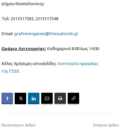
Δήμου Θεσσαλονίκης:
Τηλ: 2313317583, 2313317548
Email:
grafeioergasias@thessaloniki.gr
Ωράριο Λειτουργίας:
Καθημερινά 8:00 έως 14:00
Άλλες Χρήσιμες ιστοσελίδες:
Ινστιτούτο εργασίας
της ΓΣΕΕ
Προηγούμενο άρθρο
Επόμενο άρθρο