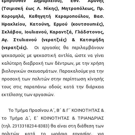
έμπροσθεν Δημαρχείου),
Εθν. Αμύνης
(Τσιμισκή έως Λ. Νίκης), Μητροπόλεως, Πρ.
Κορομηλά,
Καθηγητή Κεραμοπούλου, Βασ.
Ηρακλείου, Κατούνη, Ερμού (κουτσουπιές),
Σκλάβου, Ιουλιανού, Καραντζά, Γλάδστονος,
Αγ. Στυλιανού (νερατζιές) & Κατσιμήδη
(νερατζιές).
Οι εργασίες θα περιλαμβάνουν
ψεκασμούς με ψεκαστική αντλία, ώστε να γίνει
καλύτερη διαβροχή των δέντρων, με την χρήση
βιολογικών σκευασμάτων. Παρακαλούμε για την
προσοχή των πολιτών στην περίπτωση κίνησής
τους στις παραπάνω οδούς κατά την διάρκεια
εκτέλεσης των εργασιών.
Το Τμήμα Πρασίνου Α΄, Β΄ & Γ΄ ΚΟΙΝΟΤΗΤΑΣ &
το Τμήμα Δ΄, Ε΄ ΚΟΙΝΟΤΗΤΑΣ & ΤΡΙΑΝΔΡΙΑΣ
(τηλ. 2313318234-8383) θα είναι στη διάθεση των
πολιτών κατά το ωράριο εργασίας, για