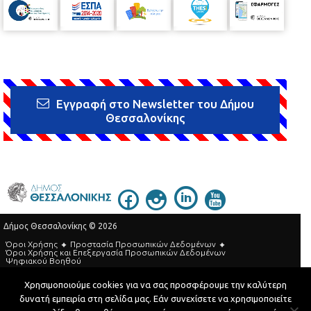
Εγγραφή στο Newsletter του Δήμου
Θεσσαλονίκης
Δήμος Θεσσαλονίκης © 2026
Όροι Χρήσης
Προστασία Προσωπικών Δεδομένων
Όροι Xρήσης και Eπεξεργασία Προσωπικών Δεδομένων
Ψηφιακού Βοηθού
Τηλεφωνικός Κατάλογος
Χρησιμοποιούμε cookies για να σας προσφέρουμε την καλύτερη
δυνατή εμπειρία στη σελίδα μας. Εάν συνεχίσετε να χρησιμοποιείτε
Developed by
MyCompany Projects