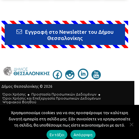
Εγγραφή στο Newsletter του Δήμου
Θεσσαλονίκης
Δήμος Θεσσαλονίκης © 2026
Όροι Χρήσης
Προστασία Προσωπικών Δεδομένων
Όροι Xρήσης και Eπεξεργασία Προσωπικών Δεδομένων
Ψηφιακού Βοηθού
Τηλεφωνικός Κατάλογος
Χρησιμοποιούμε cookies για να σας προσφέρουμε την καλύτερη
δυνατή εμπειρία στη σελίδα μας. Εάν συνεχίσετε να χρησιμοποιείτε
Developed by
MyCompany Projects
τη σελίδα, θα υποθέσουμε πως είστε ικανοποιημένοι με αυτό.
Εντάξει
Απόρριψη