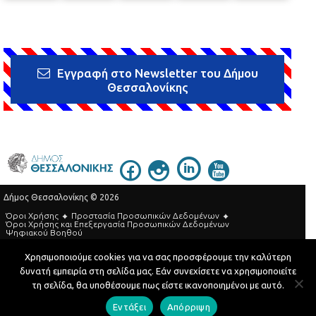
Εγγραφή στο Newsletter του Δήμου
Θεσσαλονίκης
Δήμος Θεσσαλονίκης © 2026
Όροι Χρήσης
Προστασία Προσωπικών Δεδομένων
Όροι Xρήσης και Eπεξεργασία Προσωπικών Δεδομένων
Ψηφιακού Βοηθού
Τηλεφωνικός Κατάλογος
Χρησιμοποιούμε cookies για να σας προσφέρουμε την καλύτερη
δυνατή εμπειρία στη σελίδα μας. Εάν συνεχίσετε να χρησιμοποιείτε
Developed by
MyCompany Projects
τη σελίδα, θα υποθέσουμε πως είστε ικανοποιημένοι με αυτό.
Εντάξει
Απόρριψη