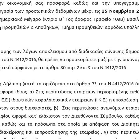
ην οικονομική σας προσφορά καθώς και την υπογεγραμμ
εργασία των προσωπικών δεδομένων μέχρι τις
25 Νοεμβρίου 
ημαρχιακό Μέγαρο (Κτίριο Β΄ 1ος όροφος, Γραφείο 108Β) Βασι
ση Προμηθειών & Αποθηκών, Τμήμα Προμηθειών, αρμόδια υπάλλ
ρομής των λόγων αποκλεισμού από διαδικασίες σύναψης δημο
του Ν.4412/2016, θα πρέπει να προσκομίσετε μαζί με την οικονο
ικά σύμφωνα με το άρθρο 80 παρ. 2 και 3 του Ν.4412/2016
 Δήλωση (κατά τα οριζόμενα στο άρθρο 73 του Ν.4412/2016 
αφορά ιδίως :α) Στις περιπτώσεις εταιρειών περιορισμένης ευθ
ι Ε.Ε.) ιδιωτικών κεφαλαιουχικών εταιρειών (Ι.Κ.Ε.) η υποχρέωση
τον στους διαχειριστές, β) Στις περιπτώσεις ανωνύμων εταιρ
αφίου αφορά κατ’ ελάχιστον τον Διευθύνοντα Σύμβουλο, καθώς
υ καθώς και τα πρόσωπα στα οποία με απόφαση του Διοικητ
διαχείρισης και εκπροσώπησης της εταιρείας , γ) στις περιπτώ