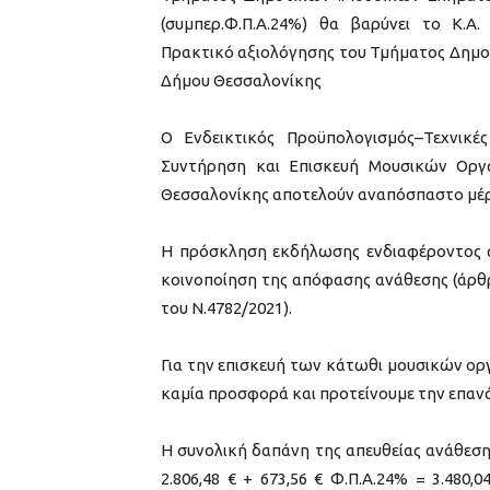
(συμπερ.Φ.Π.Α.24%) θα βαρύνει το Κ.Α.
Πρακτικό αξιολόγησης του Τμήματος Δημο
Δήμου Θεσσαλονίκης
Ο Ενδεικτικός Προϋπολογισμός–Τεχνικ
Συντήρηση και Επισκευή Μουσικών Οργ
Θεσσαλονίκης αποτελούν αναπόσπαστο μέρ
Η πρόσκληση εκδήλωσης ενδιαφέροντος α
κοινοποίηση της απόφασης ανάθεσης (άρθ
του Ν.4782/2021).
Για την επισκευή των κάτωθι μουσικών ο
καμία προσφορά και προτείνουμε την επαν
Η συνολική δαπάνη της απευθείας ανάθεση
2.806,48 € + 673,56 € Φ.Π.Α.24% = 3.480