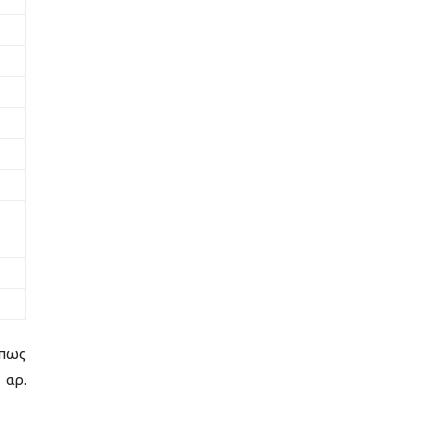
όπως
 αρ.