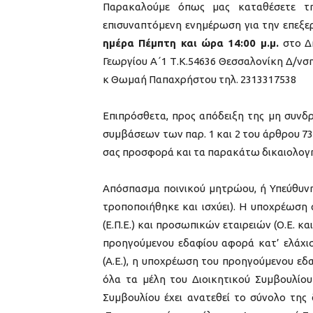
Παρακαλούμε όπως μας καταθέσετε τ
επισυναπτόμενη ενημέρωση για την επεξ
ημέρα Πέμπτη και ώρα 14:00 μ.μ.
στο Δ
Γεωργίου Α΄1 Τ.Κ.54636 Θεσσαλονίκη Δ/ν
κ Θωμαή Παπαχρήστου τηλ. 2313317538
Επιπρόσθετα, προς απόδειξη της μη συνδ
συμβάσεων των παρ. 1 και 2 του άρθρου 73 
σας προσφορά και τα παρακάτω δικαιολογητ
Απόσπασμα ποινικού μητρώου, ή Υπεύθυνη
τροποποιήθηκε και ισχύει). Η υποχρέωση 
(Ε.Π.Ε.) και προσωπικών εταιρειών (Ο.Ε. κα
προηγούμενου εδαφίου αφορά κατ’ ελάχισ
(Α.Ε.), η υποχρέωση του προηγούμενου εδ
όλα τα μέλη του Διοικητικού Συμβουλίο
Συμβουλίου έχει ανατεθεί το σύνολο της 