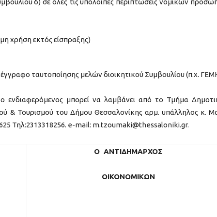
υμβουλίου δ) σε όλες τις υπόλοιπες περιπτώσεις νομικών προσώ
μη χρήση εκτός είσπραξης)
 έγγραφο ταυτοποίησης μελών διοικητικού Συμβουλίου (π.χ. ΓΕΜΗ
 ο ενδιαφερόμενος μπορεί να λαμβάνει από το Τμήμα Δημοτ
ύ & Τουρισμού του Δήμου Θεσσαλονίκης αρμ. υπάλληλος κ. Μ
25 Τηλ:2313318256. e-mail: m.tzoumaki@thessaloniki.gr.
Ο ΑΝΤΙΔΗΜΑΡΧΟΣ
ΟΙΚΟΝΟΜΙΚΩΝ