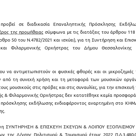
 προβεί σε διαδικασία Επαναληπτικής Πρόσκλησης Εκδήλ
έρος της προμήθειας
σύμφωνα με τις διατάξεις του άρθρου 118
θρο 50 του Ν.4782/2021 και ισχύει), για τη Συντήρηση και Επισ
και Φιλαρμονικής Ορχήστρας του Δήμου Θεσσαλονίκης 
ου να αντιμετωπιστούν οι φυσικές φθορές και οι μικροζημιές
ν από τη συνεχή χρήση και τη μεταφορά των μουσικών οργά
υς μουσικούς στις πρόβες και στις συναυλίες, για την επισκευή
ς & Φιλαρμονικής Ορχήστρας δεν κατατέθηκε καμία προσφορά
ής πρόσκλησης εκδήλωσης ενδιαφέροντος αναρτημένη στο ΚΗ
ης.
άνη ΣΥΝΤΗΡΗΣΗ & ΕΠΙΣΚΕΥΗ ΣΚΕΥΩΝ & ΛΟΙΠΟΥ ΕΞΟΠΛΙΣΜΟΥ
 της Δ/νσης Πολιτισμού & Τουρισμού έτους 2022 Π.Δ.3.480,