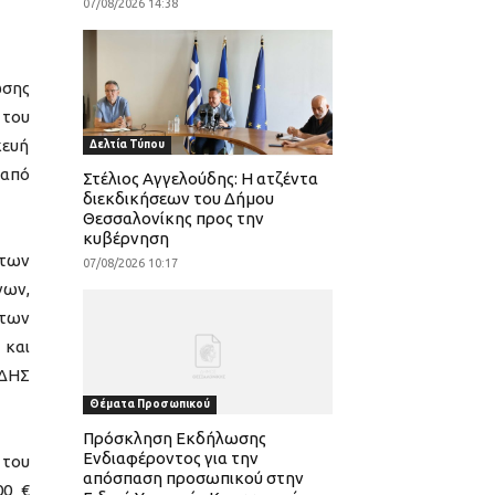
07/08/2026 14:38
ωσης
 του
κευή
Δελτία Τύπου
από
Στέλιος Αγγελούδης: Η ατζέντα
διεκδικήσεων του Δήμου
Θεσσαλονίκης προς την
κυβέρνηση
 των
07/08/2026 10:17
νων,
 των
 και
ΜΔΗΣ
Θέματα Προσωπικού
Πρόσκληση Εκδήλωσης
Ενδιαφέροντος για την
 του
απόσπαση προσωπικού στην
00 €