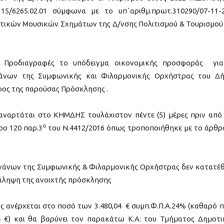
 15/6265.02.01 σύμφωνα με το υπ΄αριθμ.πρωτ.310290/07-11-
τικών Μουσικών Σχημάτων της Δ/νσης Πολιτισμού & Τουρισμού
ές Προδιαγραφές το υπόδειγμα οικονομικής προσφοράς γι
άνων της Συμφωνικής και Φιλαρμονικής Ορχήστρας του Δ
ος της παρούσας Πρόσκλησης .
ναρτάται στο ΚΗΜΔΗΣ τουλάχιστον πέντε (5) μέρες πριν από
α
ρο 120 παρ.3
του Ν.4412/2016 όπως τροποποιήθηκε με το άρθρ
ργάνων της Συμφωνικής & Φιλαρμονικής Ορχήστρας δεν κατατέ
άληψη της ανοιχτής πρόσκλησης
ς ανέρχεται στο ποσό των 3.480,04 € συμπ.Φ.Π.Α.24% (καθαρό 
,04 €) και θα βαρύνει τον παρακάτω Κ.Α: του Τμήματος Δημοτ