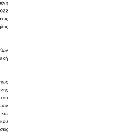
ένη
2022
λέως
ηλος
σίων
μική
όπως
ύνης
 του
ειών
 και
ικού
σεις