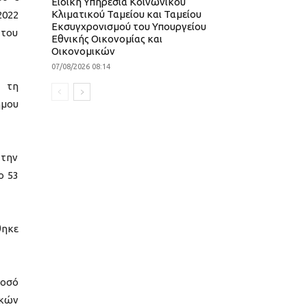
Ειδική Υπηρεσία Κοινωνικού
Κλιματικού Ταμείου και Ταμείου
2022
Εκσυγχρονισμού του Υπουργείου
 του
Εθνικής Οικονομίας και
Οικονομικών
07/08/2026 08:14
α τη
ήμου
 την
ο 53
θηκε
ποσό
ικών