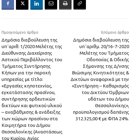
Προηγούμενο άρθρο
Επόμενο άρθρο
Δημόσια διαβούλευση της
Δημόσια διαβούλευση της
υπ΄αριθ. 1/2020 Μελέτης της
υπ΄αριθμ. 20/16-7-2020
Διεύθυνσης Διαχείρισης
Μελέτης του Τμήματος
Αστικού Περιβάλλοντος του
Οδοποιίας & Οδικής
Τμήματος Συντήρησης
Σήμανσης της Δ/νσης
Κήπων για την παροχή
Βιώσιμης Κινητικότητας &
υπηρεσίας με τίτλο:
Δικτύων αναφορικά με την
«Εργασίες κηποτεχνίας,
«Συντήρηση – Καθαρισμός
εγκατάστασης πρασίνου,
του Δικτύου Όμβριων
συντήρησης αρδευτικών
υδάτων του Δήμου
δικτύων και φυτικού υλικού
Θεσσαλονίκης»,
– αναβάθμισης & ανάδειξης
προϋπολογισμού δαπάνης
των χώρων πρασίνου στα
312.325,00 € με ΦΠΑ 24%.
Κοιμητήρια του Δήμου
Θεσσαλονίκης (Αναστάσεως
του Κυρίου, Αγίας