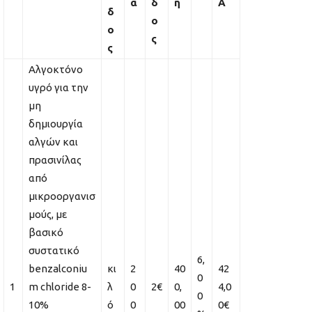
α
δ
η
Α
δ
ο
ο
ς
ς
Αλγοκτόνο
υγρό για την
μη
δημιουργία
αλγών και
πρασινίλας
από
μικροοργανισ
μούς, με
βασικό
συστατικό
6,
benzalconiu
κι
2
40
42
0
1
m chloride 8-
λ
0
2€
0,
4,0
0
10%
ό
0
00
0€