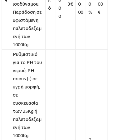
ισοδύναμου.
3€
0,
0
00
ό
0
Παράδοση σε
00
%
€
0
υφιστάμενη
παλετοδεξαμ
ενή των
1000Kg.
Ρυθμιστικό
για το PH του
νερού, PH
minus (-) σε
υγρή μορφή,
σε
συσκευασία
των 25Kg ή
παλετοδεξαμ
ενή των
1000Kg.
2