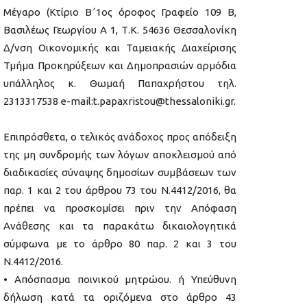
Μέγαρο (Κτίριο Β΄1ος όροφος Γραφείο 109 Β,
Βασιλέως Γεωργίου Α 1, Τ.Κ. 54636 Θεσσαλονίκη
Δ/νση Οικονομικής και Ταμειακής Διαχείρισης
Τμήμα Προκηρύξεων και Δημοπρασιών αρμόδια
υπάλληλος κ. Θωμαή Παπαχρήστου τηλ.
2313317538 e-mail:t.papaxristou@thessaloniki.gr.
Επιπρόσθετα, ο τελικός ανάδοχος προς απόδειξη
της μη συνδρομής των λόγων αποκλεισμού από
διαδικασίες σύναψης δημοσίων συμβάσεων των
παρ. 1 και 2 του άρθρου 73 του Ν.4412/2016, θα
πρέπει να προσκομίσει πριν την Απόφαση
Ανάθεσης και τα παρακάτω δικαιολογητικά
σύμφωνα με το άρθρο 80 παρ. 2 και 3 του
Ν.4412/2016.
• Απόσπασμα ποινικού μητρώου. ή Υπεύθυνη
δήλωση κατά τα οριζόμενα στο άρθρο 43