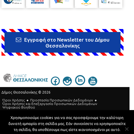
Εγγραφή στο Newsletter του Δήμου
Θεσσαλονίκης
Δήμος Θεσσαλονίκης © 2026
Όροι Χρήσης
Προστασία Προσωπικών Δεδομένων
Όροι Xρήσης και Eπεξεργασία Προσωπικών Δεδομένων
Ψηφιακού Βοηθού
Τηλεφωνικός Κατάλογος
Χρησιμοποιούμε cookies για να σας προσφέρουμε την καλύτερη
δυνατή εμπειρία στη σελίδα μας. Εάν συνεχίσετε να χρησιμοποιείτε
Developed by
MyCompany Projects
τη σελίδα, θα υποθέσουμε πως είστε ικανοποιημένοι με αυτό.