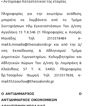
• Αντίγραφο Καταστατικού της εταιρίας
Πληροφορίες για την ανωτέρω ανάθεση,
μπορείτε να λαμβάνετε από το Τμήμα
Συντηρήσεων Ηλμ Εγκαταστάσεων Ταχ. Δ/νση:
Αγγελάκη 13 Τ.Κ.546 21 Πληροφορίες κ. Κοσμάς
Μηνάδης Τηλ: 2313318484 e-
mail:k.minadis@thessaloniki.gr και από την Δ/
νση Εκπαίδευσης & Αθλητισμού Τμήμα
Δημοτικών Γυμναστηρίων, Κολυμβητηρίου και
Αθλητικών Χώρων Ταχ. Δ/νση: Γρ. Λαμπράκη &
Κλεάνθους 57 Τ. Κ. 54453. Πληροφορίες
δρ.Τσούρλου Θωμαή Τηλ: 2313317638, e-
mail:th.tsourlou@thessaloniki.gr.
Ο ΑΝΤΙΔΗΜΑΡΧΟΣ Ο
ΑΝΤΙΔΗΜΑΡΧΟΣ ΟΙΚΟΝΟΜΙΚΩΝ
ΑΘΛΗΤΙΣΜΟΥ ΝΕΟΛΑΙΑΣ