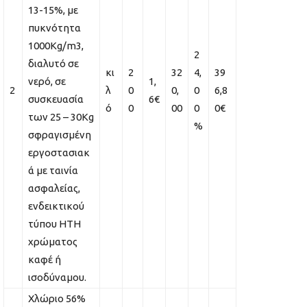
13-15%, με
πυκνότητα
1000Kg/m3,
2
διαλυτό σε
κι
2
32
4,
39
νερό, σε
1,
2
λ
0
0,
0
6,8
συσκευασία
6€
ό
0
00
0
0€
των 25 – 30Kg
%
σφραγισμένη
εργοστασιακ
ά με ταινία
ασφαλείας,
ενδεικτικού
τύπου ΗΤΗ
χρώματος
καφέ ή
ισοδύναμου.
Χλώριο 56%