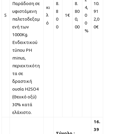
Παράδοση σε
8.
8.
10.
κι
4,
υφιστάμενη
8
80
91
5
λ
1€
0
παλετοδεξαμ
0
0,
2,0
ό
0
ενή των
0
00
0€
%
1000Kg.
Ενδεικτικού
τύπου PH
minus,
περιεκτικότη
τα σε
δραστική
ουσία H2SO4
(Θειικό οξύ)
30% κατά
ελάχιστο.
16.
39
Σύνολο :