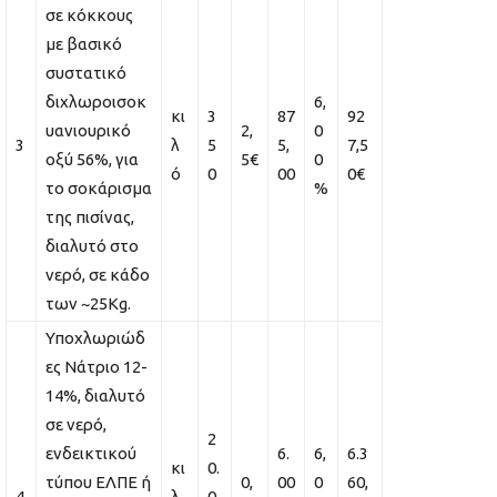
σε κόκκους
με βασικό
συστατικό
διχλωροισοκ
6,
κι
3
87
92
υανιουρικό
2,
0
3
λ
5
5,
7,5
οξύ 56%, για
5€
0
ό
0
00
0€
το σοκάρισμα
%
της πισίνας,
διαλυτό στο
νερό, σε κάδο
των ~25Kg.
Υποχλωριώδ
ες Νάτριο 12-
14%, διαλυτό
σε νερό,
2
ενδεικτικού
6.
6,
6.3
κι
0.
τύπου ΕΛΠΕ ή
0,
00
0
60,
4
λ
0