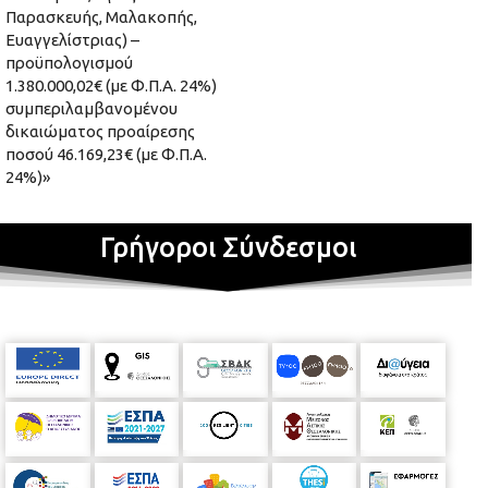
Παρασκευής, Μαλακοπής,
Ευαγγελίστριας) –
προϋπολογισμού
1.380.000,02€ (με Φ.Π.Α. 24%)
συμπεριλαμβανομένου
δικαιώματος προαίρεσης
ποσού 46.169,23€ (με Φ.Π.Α.
24%)»
Γρήγοροι Σύνδεσμοι