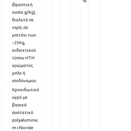
%
(δραστική
ουσία g/Kg),
διαλυτό σε
νερό, σε
μπιτόνι των
~25Kg,
ενδεικτικού
τύπου ΗΤΗ
χρώματος
μπλε ή
ισοδύναμου.
Κροκιδωτικό
υγρό με
βασικό
συστατικό
polyaluminiu
m chloride