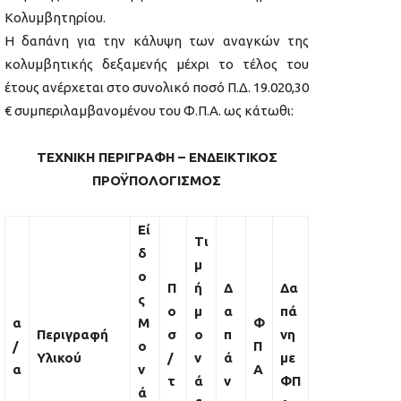
Κολυμβητηρίου.
Η δαπάνη για την κάλυψη των αναγκών της
κολυμβητικής δεξαμενής μέχρι το τέλος του
έτους ανέρχεται στο συνολικό ποσό Π.Δ. 19.020,30
€ συμπεριλαμβανομένου του Φ.Π.Α. ως κάτωθι:
ΤΕΧΝΙΚΗ ΠΕΡΙΓΡΑΦΗ – ΕΝΔΕΙΚΤΙΚΟΣ
ΠΡΟΫΠΟΛΟΓΙΣΜΟΣ
Εί
Τι
δ
μ
ο
Π
ή
Δ
Δα
ς
ο
μ
α
πά
α
Μ
Φ
Περιγραφή
σ
ο
π
νη
/
ο
Π
Υλικού
/
ν
ά
με
α
ν
Α
τ
ά
ν
ΦΠ
ά