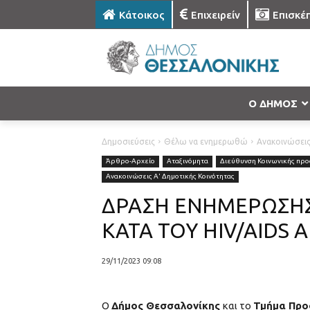
Κάτοικος
Επιχειρείν
Επισκέ
Ο ΔΗΜΟΣ
Δημοσιεύσεις
Θέλω να ενημερωθώ
Ανακοινώσει
Άρθρο-Αρχείο
Αταξινόμητα
Διεύθυνση Κοινωνικής προσ
Ανακοινώσεις Α' Δημοτικής Κοινότητας
ΔΡΑΣΗ ΕΝΗΜΕΡΩΣΗΣ
ΚΑΤΑ ΤΟΥ HIV/AIDS
29/11/2023 09:08
Ο
Δήμος Θεσσαλονίκης
και το
Τμήμα Προ