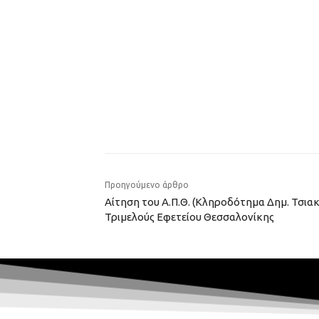
Προηγούμενο άρθρο
Αίτηση του Α.Π.Θ. (Kληροδότημα Δημ. Τσι
Τριμελούς Εφετείου Θεσσαλονίκης