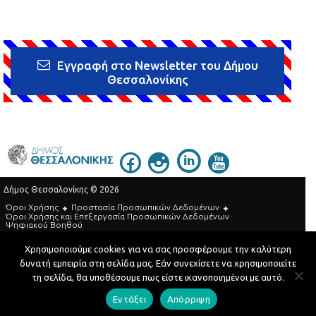
Εγγραφή στο Newsletter του Δήμου
Θεσσαλονίκης
Δήμος Θεσσαλονίκης © 2026
Όροι Χρήσης
Προστασία Προσωπικών Δεδομένων
Όροι Xρήσης και Eπεξεργασία Προσωπικών Δεδομένων
Ψηφιακού Βοηθού
Τηλεφωνικός Κατάλογος
Χρησιμοποιούμε cookies για να σας προσφέρουμε την καλύτερη
δυνατή εμπειρία στη σελίδα μας. Εάν συνεχίσετε να χρησιμοποιείτε
Developed by
MyCompany Projects
τη σελίδα, θα υποθέσουμε πως είστε ικανοποιημένοι με αυτό.
Εντάξει
Απόρριψη