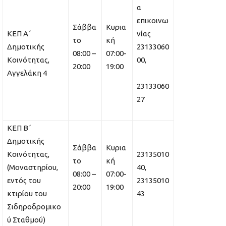
α
επικοινω
Σάββα
Κυρια
ΚΕΠ Α΄
νίας
το
κή
Δημοτικής
23133060
08:00 –
07:00-
Κοινότητας,
00,
20:00
19:00
Αγγελάκη 4
23133060
27
ΚΕΠ Β΄
Δημοτικής
Σάββα
Κυρια
Κοινότητας,
23135010
το
κή
(Μοναστηρίου,
40,
08:00 –
07:00-
εντός του
23135010
20:00
19:00
κτιρίου του
43
Σιδηροδρομικο
ύ Σταθμού)