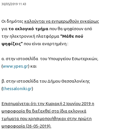
30/05/2019 11:43
Οι δημότες
καλούνται να ενημερωθούν εγκαίρως
για
το εκλογικό τμήμα
που θα ψηφίσουν από
την ηλεκτρονική πλατφόρμα
“Μάθε πού
ψηφίζεις”
που είναι αναρτημένη :
α. στην ιστοσελίδα του Υπουργείου Εσωτερικών,
(
www.ypes.gr
) και
β. στην ιστοσελίδα του Δήμου Θεσσαλονίκης
(
thessaloniki.gr
)
Επισημαίνεται ότι την Κυριακή 2 Ιουνίου 2019 η
ψηφοφορία θα διεξαχθεί στα ίδια εκλογικά
τμήματα που χρησιμοποιήθηκαν στην πρώτη
ψηφοφορία (26-05-2019).