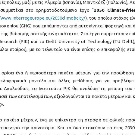
 πόλεις, μαζί με τις Αλμερία (Ισπανία), Μπιντκότζ (Πολωνία), Λε
, συμμετέχει στο χρηματοδοτούμενο έργο “
2050 Climate-frie
//www.interregeurope.eu/2050climobcity/
), του οποίου στόχος είν
οκηπίου (GHG) που εκπέμπονται από αυτοκίνητα, φορτηγά και 
ης βιώσιμης αστικής κινητικότητας. Στο έργο συμμετέχουν επ
esearch (PIK) και το Delft University of Technology (TU Delft)
οι εταίροι), με το τελευταίο να είναι επίσης ο επικεφαλής ετα
ας ορίσει ένα ή περισσότερα πακέτα μέτρων για την προώθηση
κυκλοφοριακά μοντέλα και άλλες μεθόδους για να προβλέψει
. Ακολούθως, το Ινστιτούτο PIK θα αναλύσει τη μείωση του
άσει των αποτελεσμάτων, αξιολογούνται τα πακέτα μέτρων και 
».
ύο πακέτα μέτρων, ένα με επίκεντρο τη στροφή σε φιλικές προ
επίκεντρο την καινοτομία. Και τα δύο στοχεύουν το έτος 2030