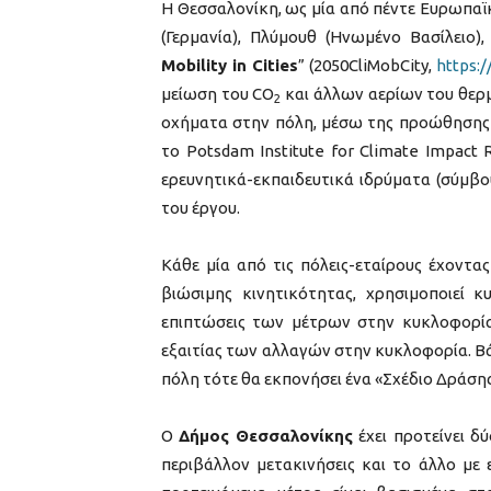
Η Θεσσαλονίκη, ως μία από πέντε Ευρωπαϊκές
(Γερμανία), Πλύμουθ (Ηνωμένο Βασίλειο)
Mobility in Cities
” (2050CliMobCity,
https:
μείωση του CO
και άλλων αερίων του θερμ
2
οχήματα στην πόλη, μέσω της προώθησης τ
το Potsdam Institute for Climate Impact R
ερευνητικά-εκπαιδευτικά ιδρύματα (σύμβουλ
του έργου.
Κάθε μία από τις πόλεις-εταίρους έχοντ
βιώσιμης κινητικότητας, χρησιμοποιεί 
επιπτώσεις των μέτρων στην κυκλοφορία
εξαιτίας των αλλαγών στην κυκλοφορία. Β
πόλη τότε θα εκπονήσει ένα «Σχέδιο Δράσης
Ο
Δήμος
Θεσσαλονίκης
έχει προτείνει δ
περιβάλλον μετακινήσεις και το άλλο με 