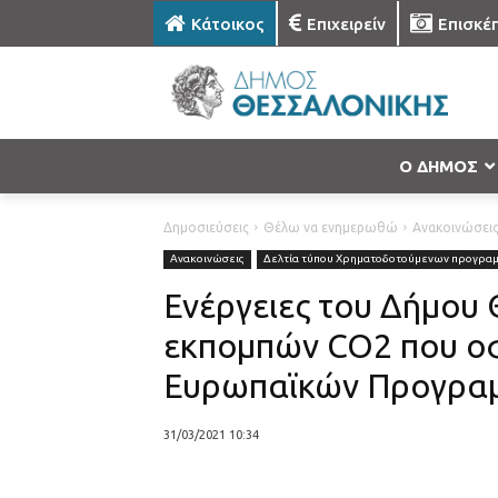
Κάτοικος
Επιχειρείν
Επισκέ
Ο ΔΗΜΟΣ
Δημοσιεύσεις
Θέλω να ενημερωθώ
Ανακοινώσει
Ανακοινώσεις
Δελτία τύπου Χρηματοδοτούμενων προγρα
Ενέργειες του Δήμου 
εκπομπών CO2 που οφ
Ευρωπαϊκών Προγραμ
31/03/2021 10:34