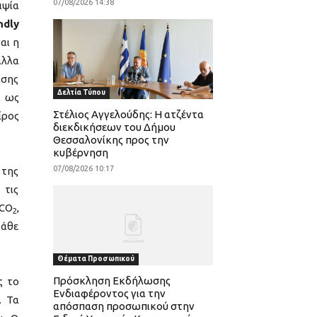
07/08/2026 14:38
ιψία
ndly
αι η
άλλα
ίσης
Δελτία Τύπου
, ως
Στέλιος Αγγελούδης: Η ατζέντα
ίρος
διεκδικήσεων του Δήμου
Θεσσαλονίκης προς την
κυβέρνηση
07/08/2026 10:17
 της
 τις
 CO
,
2
κάθε
Θέματα Προσωπικού
Πρόσκληση Εκδήλωσης
ς το
Ενδιαφέροντος για την
. Τα
απόσπαση προσωπικού στην