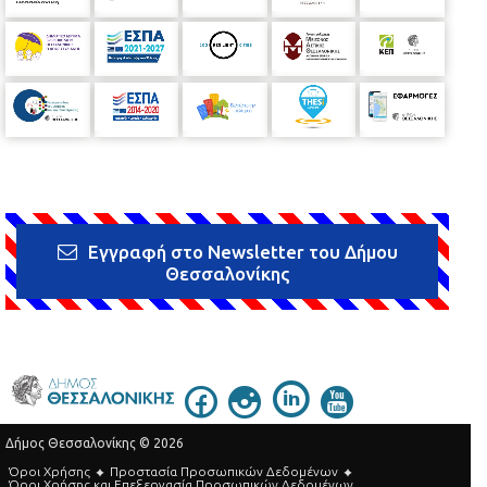
Εγγραφή στο Newsletter του Δήμου
Θεσσαλονίκης
Δήμος Θεσσαλονίκης © 2026
Όροι Χρήσης
Προστασία Προσωπικών Δεδομένων
Όροι Xρήσης και Eπεξεργασία Προσωπικών Δεδομένων