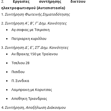
Εργασίες συντήρησης δικτύου
ηλεκτροφωτισμού (Αυτεπιστασία)
Συντήρηση Φωτεινής Σηματοδότησης
Συντήρηση Α’, Β’, Γ’ Δημ. Κοινότητες
Αγ.σοφιας με Τσιμισκη
Πατριαρχη κυριλλου
Συντήρηση Δ’, Ε’, ΣΤ’ Δημ. Κοινότητες
Αν.θρακης 150 με Τραϊανου
Τσελιου 28
Πισιδου
Π. Συνδικα
Λαμπρακη με Κορυτσας
Αποθηκη Τριανδριας
Συντήρηση,
Αποξήλωση Διάκοσμου