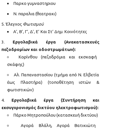
Παρκο γυμναστηριου
Ν. παραλια (θεατρακι)
Έλεγχος
Φωτισμού
Α’, Β’, Γ’, Δ’, Ε’ Και Στ’ Δημ. Κοινότητες
Εργολαβικά έργα (Ανακατασκευές
πεζοδρομίων και οδοστρωμάτων):
Κορίνθου (πεζοδρόμια και εκσκαφή
σκάφης)
Αλ. Παπαναστασίου (τμήμα από Ν. Ελβετία
έως Πλαστήρα) (τοποθέτηση ιστών &
φωτιστικών)
Εργολαβικά έργα (Συντήρηση και
εκσυγχρονισμός δικτύου ηλεκτροφωτισμού):
Πάρκο Μητροπούλου (κατασκευή δικτύου)
Αγορά Βλάλη, Αγορά Βατικιώτη