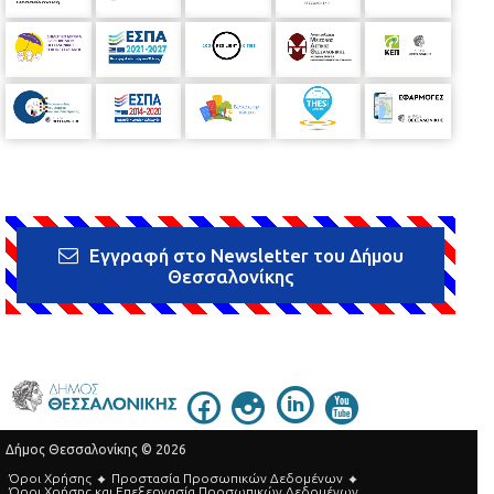
Εγγραφή στο Newsletter του Δήμου
Θεσσαλονίκης
Δήμος Θεσσαλονίκης © 2026
Όροι Χρήσης
Προστασία Προσωπικών Δεδομένων
Όροι Xρήσης και Eπεξεργασία Προσωπικών Δεδομένων