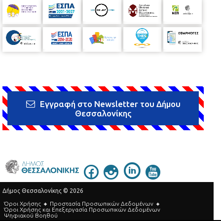
Εγγραφή στο Newsletter του Δήμου
Θεσσαλονίκης
Δήμος Θεσσαλονίκης © 2026
Όροι Χρήσης
Προστασία Προσωπικών Δεδομένων
Όροι Xρήσης και Eπεξεργασία Προσωπικών Δεδομένων
Ψηφιακού Βοηθού