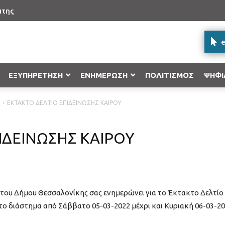
πτης
e
ΕΞΥΠΗΡΕΤΗΣΗ
ΕΝΗΜΕΡΩΣΗ
ΠΟΛΙΤΙΣΜΟΣ
ΨΗΦΙ
ς
ΕΚΤΑΚΤΟ ΔΕΛΤΙΟ ΕΠΙΔΕΙΝΩΣΗΣ ΚΑΙΡΟΥ
Δήλωση γέννησης στο Ληξιαρχείο
Επιχειρησιακό Πρόγραμμα “Κεντρικ
Υποβολή ένστασης
Δήλωση ονόματος στο Ληξιαρχείο
Επιχειρησιακό Πρόγραμμα «Υποδομ
ΙΔΕΙΝΩΣΗΣ ΚΑΙΡΟΥ
Ανάπτυξη 2014-2020»
Δήλωση βάπτισης στο Ληξιαρχείο
Επιχειρησιακό Πρόγραμμα Επισιτιστ
2020
Εγγραφή στα Μητρώα Αρρένων
Ε.Π «Ανταγωνιστικότητα, Επιχειρημ
 του Δήμου Θεσσαλονίκης σας ενημερώνει για το Έκτακτο Δελτίο
Προγράμματα Εδαφικής Συνεργασί
το διάστημα από Σάββατο 05-03-2022 μέχρι και Κυριακή 06-03-20