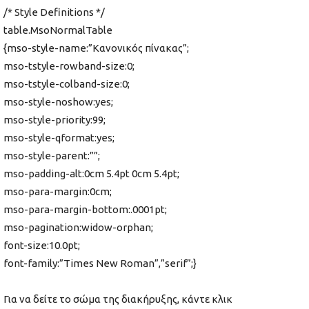
/* Style Definitions */
table.MsoNormalTable
{mso-style-name:”Κανονικός πίνακας”;
mso-tstyle-rowband-size:0;
mso-tstyle-colband-size:0;
mso-style-noshow:yes;
mso-style-priority:99;
mso-style-qformat:yes;
mso-style-parent:””;
mso-padding-alt:0cm 5.4pt 0cm 5.4pt;
mso-para-margin:0cm;
mso-para-margin-bottom:.0001pt;
mso-pagination:widow-orphan;
font-size:10.0pt;
font-family:”Times New Roman”,”serif”;}
Για να δείτε το σώμα της διακήρυξης, κάντε κλικ