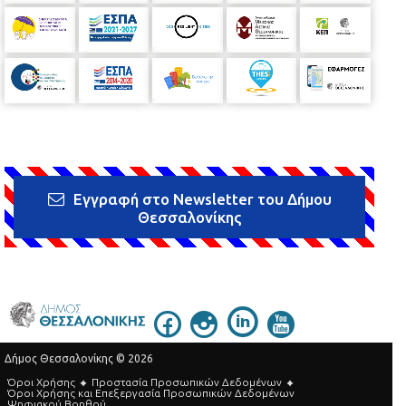
Εγγραφή στο Newsletter του Δήμου
Θεσσαλονίκης
Δήμος Θεσσαλονίκης © 2026
Όροι Χρήσης
Προστασία Προσωπικών Δεδομένων
Όροι Xρήσης και Eπεξεργασία Προσωπικών Δεδομένων
Ψηφιακού Βοηθού