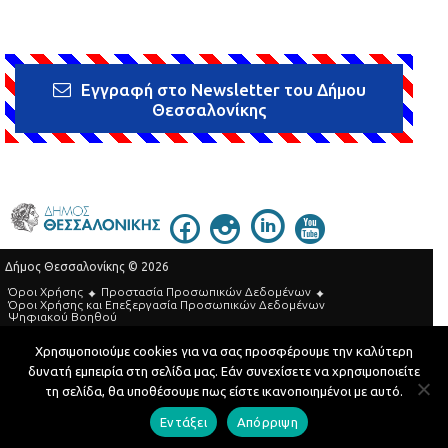
Εγγραφή στο Newsletter του Δήμου
Θεσσαλονίκης
Δήμος Θεσσαλονίκης © 2026
Όροι Χρήσης
Προστασία Προσωπικών Δεδομένων
Όροι Xρήσης και Eπεξεργασία Προσωπικών Δεδομένων
Ψηφιακού Βοηθού
Τηλεφωνικός Κατάλογος
Χρησιμοποιούμε cookies για να σας προσφέρουμε την καλύτερη
δυνατή εμπειρία στη σελίδα μας. Εάν συνεχίσετε να χρησιμοποιείτε
Developed by
MyCompany Projects
τη σελίδα, θα υποθέσουμε πως είστε ικανοποιημένοι με αυτό.
Εντάξει
Απόρριψη