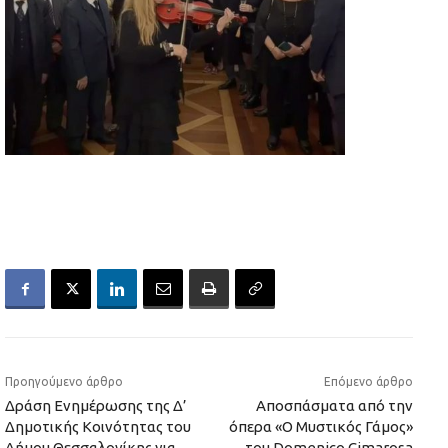
Προηγούμενο άρθρο
Επόμενο άρθρο
Δράση Ενημέρωσης της Δ’
Αποσπάσματα από την
Δημοτικής Κοινότητας του
όπερα «Ο Μυστικός Γάμος»
Δήμου Θεσσαλονίκης για
του Domenico Cimarosa