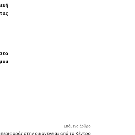
ευή
ντας
 στο
μου
Επόμενο άρθρο
περιφοράς στην οικογένεια» από το Κέντρο