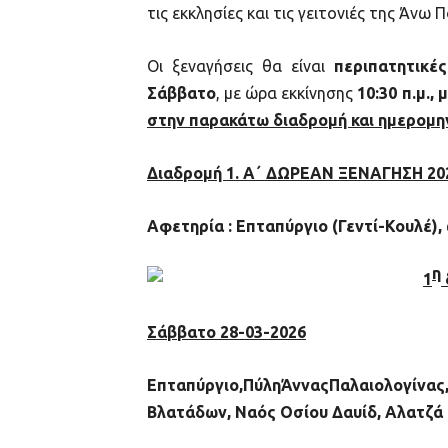
τις εκκλησίες και τις γειτονιές της Άνω Π
Οι ξεναγήσεις θα είναι
περιπατητικές
Σάββατο
, με ώρα εκκίνησης
10:30 π.μ.,
στην παρακάτω διαδρομή και ημερομην
Διαδρομή 1. Α΄ ΔΩΡΕΑΝ ΞΕΝΑΓΗΣΗ 20
Αφετηρία : Επταπύργιο (Γεντί-Κουλέ)
η
1
Σάββατο 28-03-2026
Επταπύργιο,ΠύληΆνναςΠαλαιολογίνας
Βλατάδων, Ναός Οσίου Δαυίδ, Αλατζά Ι