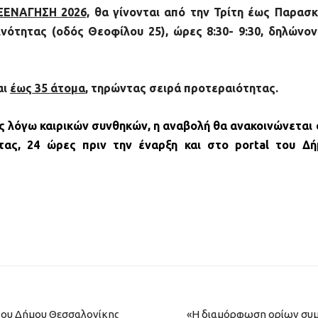
 ΞΕΝΑΓΗΣΗ 2026,
θα γίνονται από την Τρίτη έως Παρασκ
νότητας (οδός Θεοφίλου 25), ώρες 8:30- 9:30, δηλώνο
αι
έως 35 άτομα
, τηρώντας σειρά προτεραιότητας.
ς λόγω καιρικών συνθηκών, η αναβολή θα ανακοινώνεται
τας, 24 ώρες πριν την έναρξη και στο
portal
του Δή
του Δήμου Θεσσαλονίκης
«Η διαμόρφωση ορίων συμ