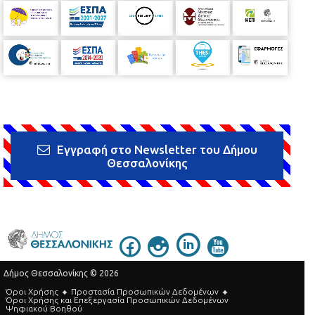
Εγγραφή στο Newsletter του Δήμου
Θεσσαλονίκης
Δήμος Θεσσαλονίκης © 2026
Όροι Χρήσης
Προστασία Προσωπικών Δεδομένων
Όροι Xρήσης και Eπεξεργασία Προσωπικών Δεδομένων
Ψηφιακού Βοηθού