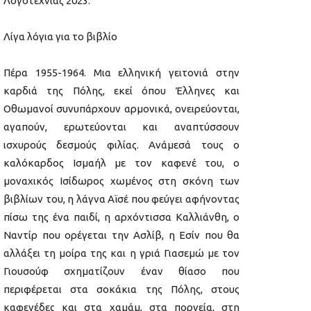
Λογοτεχνίας 2023.
Λίγα λόγια για το βιβλίο
Πέρα 1955-1964. Μια ελληνική γειτονιά στην
καρδιά της Πόλης, εκεί όπου Έλληνες και
Οθωμανοί συνυπάρχουν αρμονικά, ονειρεύονται,
αγαπούν, ερωτεύονται και αναπτύσσουν
ισχυρούς δεσμούς φιλίας. Ανάμεσά τους ο
καλόκαρδος Ισμαήλ με τον καφενέ του, ο
μοναχικός Ισίδωρος χωμένος στη σκόνη των
βιβλίων του, η λάγνα Αϊσέ που φεύγει αφήνοντας
πίσω της ένα παιδί, η αρχόντισσα Καλλιάνθη, ο
Ναντίρ που ορέγεται την Ασλίβ, η Εσίν που θα
αλλάξει τη μοίρα της και η γριά Γιασεμώ με τον
Γιουσούφ σχηματίζουν έναν θίασο που
περιφέρεται στα σοκάκια της Πόλης, στους
καφενέδες και στα χαμάμ, στα πορνεία, στη