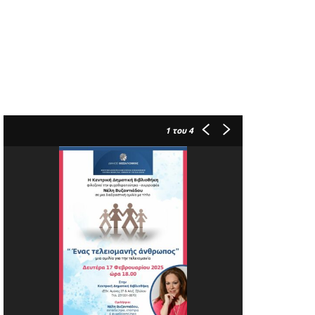
1
του 4