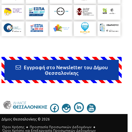
Εγγραφή στο Newsletter του Δήμου
Θεσσαλονίκης
Δήμος Θεσσαλονίκης © 2026
Όροι Χρήσης
Προστασία Προσωπικών Δεδομένων
Όροι Xρήσης και Eπεξεργασία Προσωπικών Δεδομένων