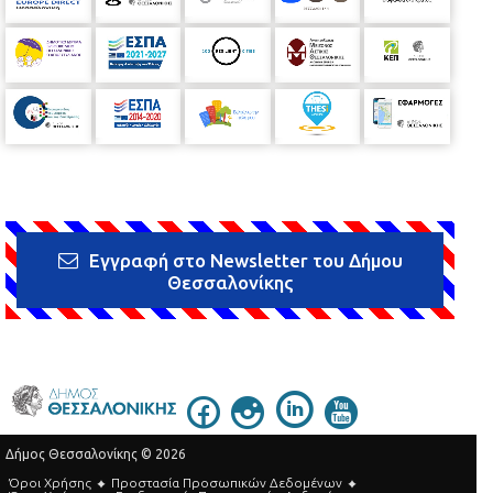
Εγγραφή στο Newsletter του Δήμου
Θεσσαλονίκης
Δήμος Θεσσαλονίκης © 2026
Όροι Χρήσης
Προστασία Προσωπικών Δεδομένων