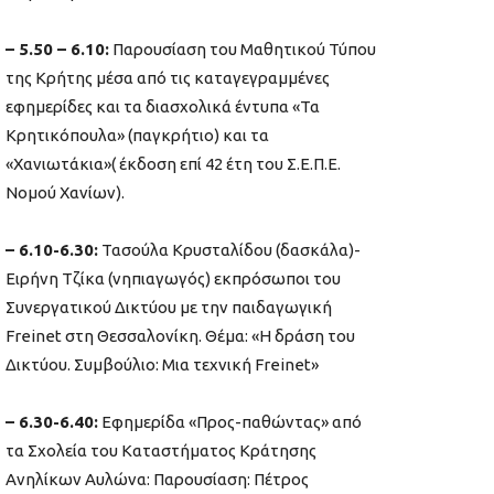
– 5.50 – 6.10:
Παρουσίαση του Μαθητικού Τύπου
της Κρήτης μέσα από τις καταγεγραμμένες
εφημερίδες και τα διασχολικά έντυπα «Τα
Κρητικόπουλα» (παγκρήτιο) και τα
«Χανιωτάκια»( έκδοση επί 42 έτη του Σ.Ε.Π.Ε.
Νομού Χανίων).
– 6.10-6.30:
Τασούλα Κρυσταλίδου (δασκάλα)-
Ειρήνη Τζίκα (νηπιαγωγός) εκπρόσωποι του
Συνεργατικού Δικτύου με την παιδαγωγική
Freinet στη Θεσσαλονίκη. Θέμα: «Η δράση του
Δικτύου. Συμβούλιο: Μια τεχνική Freinet»
– 6.30-6.40:
Εφημερίδα «Προς-παθώντας» από
τα Σχολεία του Καταστήματος Κράτησης
Ανηλίκων Αυλώνα: Παρουσίαση: Πέτρος