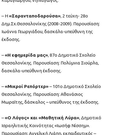
Καραγιώργου, νηπιαγωγός.
– Η
«Σαρανταποδαρούσα»
, 2 τεύχη- 28ο
Δημ.Σχ.Θεσσαλονίκης (2008-2009). Παρουσίαση:
Ιωάννα Γεωργιάδου, δασκάλα-υπεύθυνη της
έκδοσης.
–
«Η εφημερίδα μας»
, 87ο Δημοτικό Σχολείο
Θεσσαλονίκης. Παρουσίαση: Πολύμνια Σιούρλα,
δασκάλα-υπεύθυνη έκδοσης.
–
«Μικροί Ρεπόρτερ»
– 101ο Δημοτικό Σχολείο
Θεσσαλονίκης. Παρουσίαση: Αθανάσιος
Μωραΐτης, δάσκαλος – υπεύθυνος της έκδοσης.
–
«Ο Λόγος» και «Μαθητική Λύρα»
, Δημοτικό
Ισραηλιτικής Κοινότητας «Ιωσήφ Νίσσημ».
Παρουσίαση: Αγγελική Λιάπη, εκπαιδευτικός –