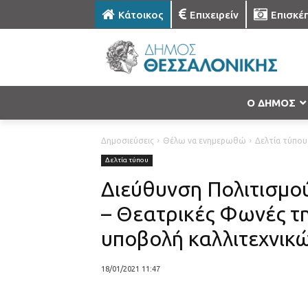
Κάτοικος
Επιχειρείν
Επισκέ
Ο ΔΗΜΟΣ
Δημοσιεύσεις
Θέλω να ενημερωθώ
Δελτία τύπου
Δελτία τύπου
Διεύθυνση Πολιτισμο
– Θεατρικές Φωνές τ
υποβολή καλλιτεχνικ
18/01/2021 11:47