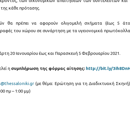
φέροντος, των οικονομικών απαιτήσεων των συντελεστών και
της κάθε πρότασης.
ύν θα πρέπει να αφορούν ολιγομελή σχήματα (έως 5 άτο
αγραφές του χώρου σε συνάρτηση με τα υγειονομικά πρωτόκολλα
άρτη 20 Ιανουαρίου έως και Παρασκευή 5 Φεβρουαρίου 2021.
λεί η
συμπλήρωση της φόρμας αίτησης:
http://bit.ly/3ih8Dn
s@thessaloniki.gr
(με θέμα: Ερώτηση για τη Διαδικτυακή Σκηνή)
0 πμ – 1:00 μμ)