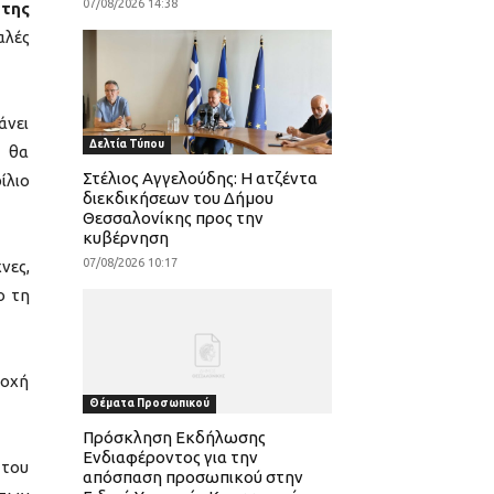
07/08/2026 14:38
 της
αλές
άνει
Δελτία Τύπου
υ θα
Στέλιος Αγγελούδης: Η ατζέντα
ίλιο
διεκδικήσεων του Δήμου
Θεσσαλονίκης προς την
κυβέρνηση
07/08/2026 10:17
νες,
ο τη
τοχή
Θέματα Προσωπικού
Πρόσκληση Εκδήλωσης
Ενδιαφέροντος για την
 του
απόσπαση προσωπικού στην