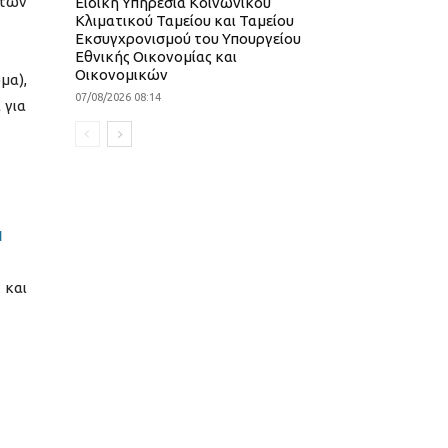
 των
Ειδική Υπηρεσία Κοινωνικού
Κλιματικού Ταμείου και Ταμείου
Εκσυγχρονισμού του Υπουργείου
Εθνικής Οικονομίας και
Οικονομικών
μα),
07/08/2026 08:14
 για
H
 και